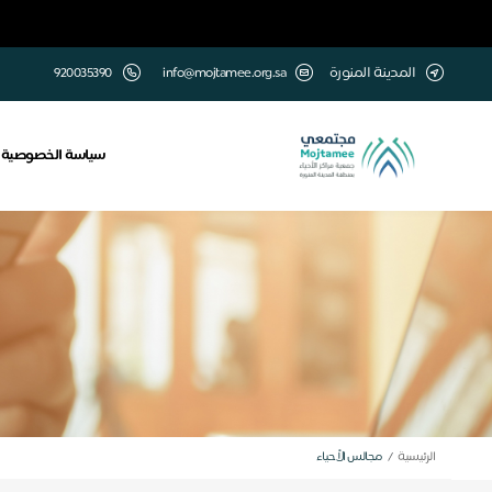
المدينة المنورة
info@mojtamee.org.sa
920035390
سياسة الخصوصية
الرئيسية
مجالس الأحياء