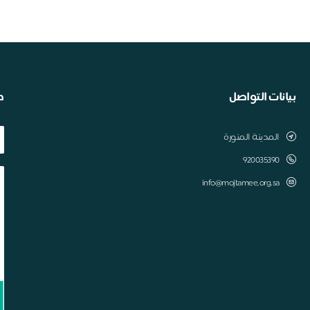
بيانات التواصل
ط
المدينة المنورة
920035390
info@mojtamee.org.sa