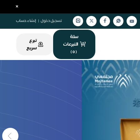
×
تسجيل دخول
|
إنشاء حساب
سلة
تبرع
التبرعات
سريع
)
0
(