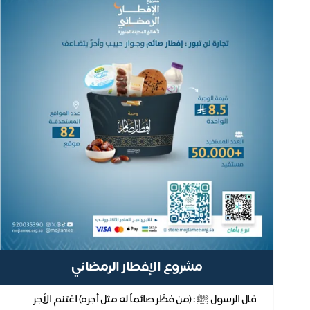
مشروع الإفطار الرمضاني
قال الرسول ﷺ : (من فطَّر صائماً له مثل أجره) اغتنم الأجر