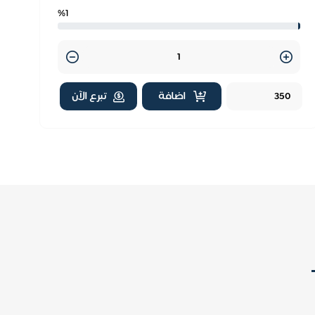
%1
قيمة
أخرى
Quantity
اضافة
تبرع الآن