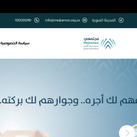
المدينة المنورة
info@mojtamee.org.sa
920035390
سياسة الخصوصية