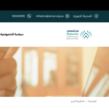
المدينة المنورة
info@mojtamee.org.sa
920035390
سياسة الخصوصية
الرئيسية
مشاريع التبرع