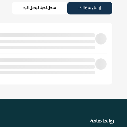
إرسل سؤالك
سجل لدينا ليصل الرد
روابط هامة