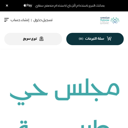
×
يمكنك التبرع باستخدام (أبل باي) باستخدام متصفح سفاري
تسجيل دخول
|
إنشاء حساب
سلة التبرعات
تبرع سريع
)
0
(