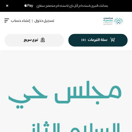
×
يمكنك التبرع باستخدام (أبل باي) باستخدام متصفح سفاري
تسجيل دخول
|
إنشاء حساب
سلة التبرعات
تبرع سريع
)
0
(