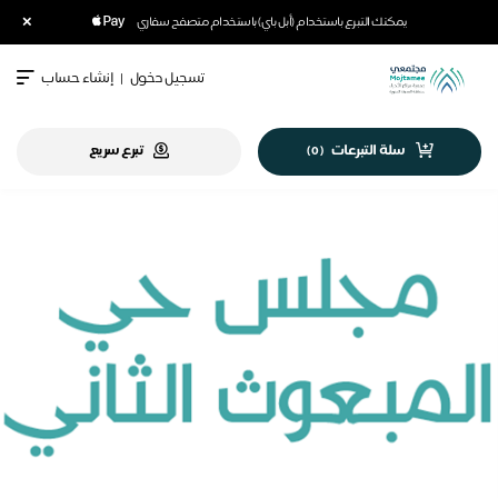
×
يمكنك التبرع باستخدام (أبل باي) باستخدام متصفح سفاري
تسجيل دخول
|
إنشاء حساب
سلة التبرعات
تبرع سريع
)
0
(