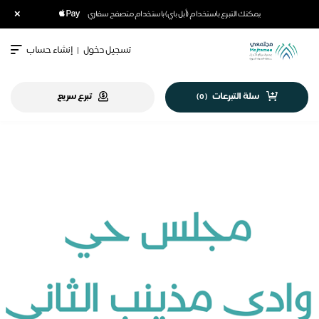
×
يمكنك التبرع باستخدام (أبل باي) باستخدام متصفح سفاري
تسجيل دخول
|
إنشاء حساب
سلة التبرعات
تبرع سريع
)
0
(